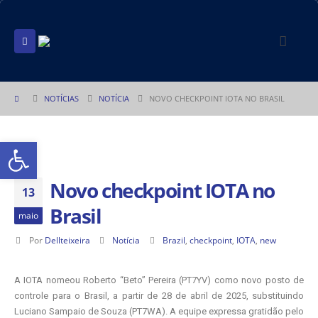
NOTÍCIAS
NOTÍCIA
NOVO CHECKPOINT IOTA NO BRASIL
Abrir a barra de ferramentas
Novo checkpoint IOTA no
13
Brasil
maio
Por
Dellteixeira
Notícia
Brazil
,
checkpoint
,
IOTA
,
new
A IOTA nomeou Roberto “Beto” Pereira (PT7YV) como novo posto de
controle para o Brasil, a partir de 28 de abril de 2025, substituindo
Luciano Sampaio de Souza (PT7WA). A equipe expressa gratidão pelo