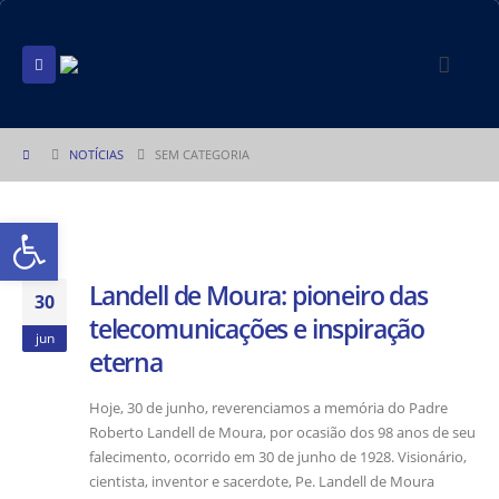
NOTÍCIAS
SEM CATEGORIA
Abrir a barra de ferramentas
Landell de Moura: pioneiro das
30
telecomunicações e inspiração
jun
eterna
Hoje, 30 de junho, reverenciamos a memória do Padre
Roberto Landell de Moura, por ocasião dos 98 anos de seu
falecimento, ocorrido em 30 de junho de 1928. Visionário,
cientista, inventor e sacerdote, Pe. Landell de Moura