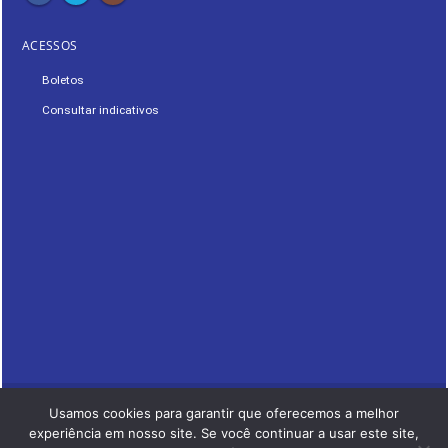
ACESSOS
Boletos
Consultar indicativos
Usamos cookies para garantir que oferecemos a melhor
© LABRE. 2021. Todos os Direitos Reservados.
experiência em nosso site. Se você continuar a usar este site,