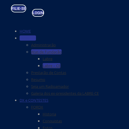
FILIE-SE
LOGIN
HOME
LABRE-CE
Administração
Atas de Fundação
Labre
Labre – CE
Prestação de Contas
Resumo
Seja um Radioamador
Galeria dos ex-presidentes da LABRE-CE
DX e CONTESTES
FORDX
Historia
Conquistas
Fotos