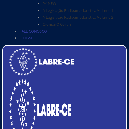
PY NEW
A Legislação Radioamadorística Volume 1
A Legislacao Radioamadoristica Volume 2
Crônica O Coruja
FALE CONOSCO
FILIE-SE