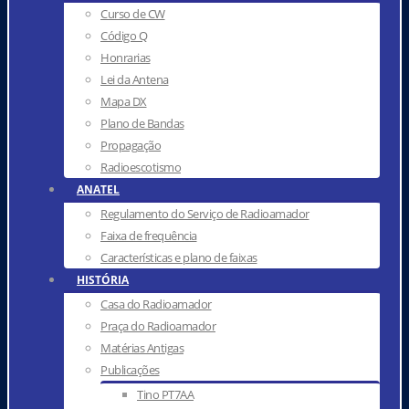
Curso de CW
Código Q
Honrarias
Lei da Antena
Mapa DX
Plano de Bandas
Propagação
Radioescotismo
ANATEL
Regulamento do Serviço de Radioamador
Faixa de frequência
Características e plano de faixas
HISTÓRIA
Casa do Radioamador
Praça do Radioamador
Matérias Antigas
Publicações
Tino PT7AA