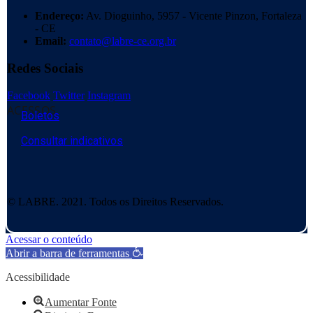
Endereço:
Av. Dioguinho, 5957 - Vicente Pinzon, Fortaleza
- CE
Email:
contato@labre-ce.org.br
Redes Sociais
Facebook
Twitter
Instagram
ACESSOS
Boletos
Consultar indicativos
© LABRE. 2021. Todos os Direitos Reservados.
Acessar o conteúdo
Abrir a barra de ferramentas
Acessibilidade
Aumentar Fonte