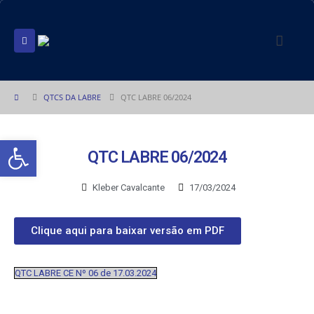
QTCS DA LABRE
QTC LABRE 06/2024
Abrir a barra de ferramentas
QTC LABRE 06/2024
Kleber Cavalcante
17/03/2024
Clique aqui para baixar versão em PDF
QTC LABRE CE Nº 06 de 17.03.2024