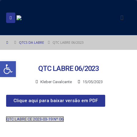
QTCS DA LABRE
QTC LABRE 06/2023
Abrir a barra de ferramentas
QTC LABRE 06/2023
Kleber Cavalcante
15/05/2023
Clique aqui para baixar versão em PDF
QTC LABRE CE 2023-03-19 Nº 06