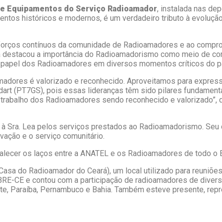
e Equipamentos do Serviço Radioamador
, instalada nas d
tos históricos e modernos, é um verdadeiro tributo à evolução 
sforços contínuos da comunidade de Radioamadores e ao compr
 Lea destacou a importância do Radioamadorismo como meio de c
 o papel dos Radioamadores em diversos momentos críticos do p
amadores é valorizado e reconhecido. Aproveitamos para expressa
dart (PT7GS), pois essas lideranças têm sido pilares fundamenta
 trabalho dos Radioamadores sendo reconhecido e valorizado”, 
à Sra. Lea pelos serviços prestados ao Radioamadorismo. Se
vação e o serviço comunitário.
talecer os laços entre a ANATEL e os Radioamadores de todo o B
asa do Radioamador do Ceará), um local utilizado para reuniões
BRE-CE e contou com a participação de radioamadores de diver
orte, Paraíba, Pernambuco e Bahia. Também esteve presente, re