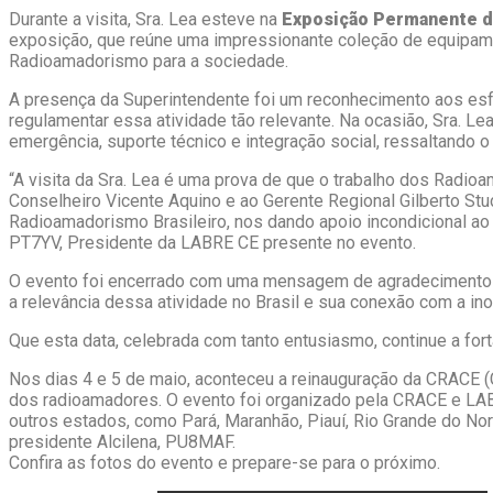
Durante a visita, Sra. Lea esteve na
Exposição Permanente d
exposição, que reúne uma impressionante coleção de equipamen
Radioamadorismo para a sociedade.
A presença da Superintendente foi um reconhecimento aos e
regulamentar essa atividade tão relevante. Na ocasião, Sra.
emergência, suporte técnico e integração social, ressaltando
“A visita da Sra. Lea é uma prova de que o trabalho dos Radio
Conselheiro Vicente Aquino e ao Gerente Regional Gilberto Stu
Radioamadorismo Brasileiro, nos dando apoio incondicional ao
PT7YV, Presidente da LABRE CE presente no evento.
O evento foi encerrado com uma mensagem de agradecimento 
a relevância dessa atividade no Brasil e sua conexão com a ino
Que esta data, celebrada com tanto entusiasmo, continue a for
Nos dias 4 e 5 de maio, aconteceu a reinauguração da CRACE (C
dos radioamadores. O evento foi organizado pela CRACE e LA
outros estados, como Pará, Maranhão, Piauí, Rio Grande do N
presidente Alcilena, PU8MAF.
Confira as fotos do evento e prepare-se para o próximo.