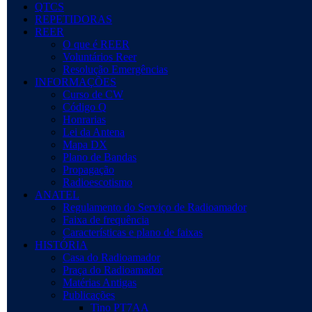
QTCS
REPETIDORAS
REER
O que é REER
Voluntários Reer
Resolução Emergências
INFORMAÇÕES
Curso de CW
Código Q
Honrarias
Lei da Antena
Mapa DX
Plano de Bandas
Propagação
Radioescotismo
ANATEL
Regulamento do Serviço de Radioamador
Faixa de frequência
Características e plano de faixas
HISTÓRIA
Casa do Radioamador
Praça do Radioamador
Matérias Antigas
Publicações
Tino PT7AA