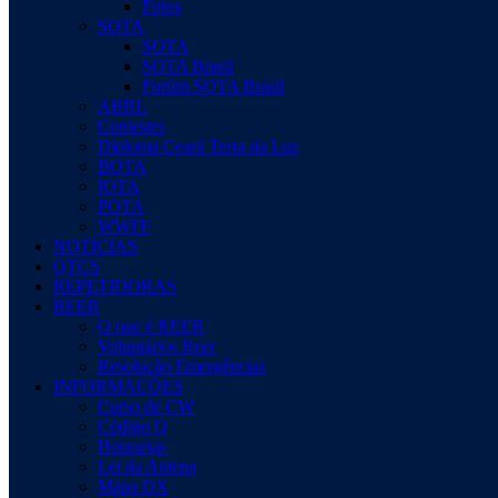
Fotos
SOTA
SOTA
SOTA Brasil
Forúm SOTA Brasil
ARRL
Contestes
Diploma Ceará Terra da Luz
BOTA
IOTA
POTA
WWFF
NOTÍCIAS
QTCS
REPETIDORAS
REER
O que é REER
Voluntários Reer
Resolução Emergências
INFORMAÇÕES
Curso de CW
Código Q
Honrarias
Lei da Antena
Mapa DX