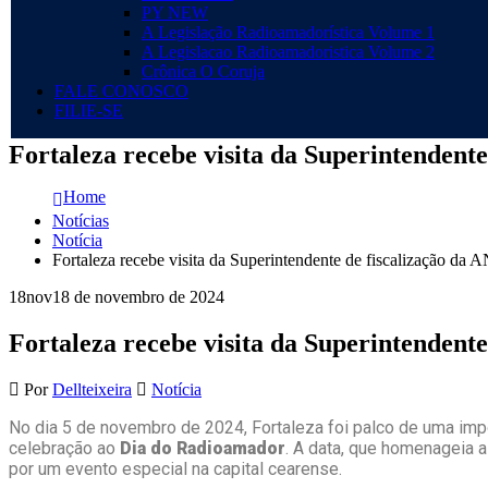
PY NEW
A Legislação Radioamadorística Volume 1
A Legislacao Radioamadoristica Volume 2
Crônica O Coruja
FALE CONOSCO
FILIE-SE
Fortaleza recebe visita da Superintenden
Home
Notícias
Notícia
Fortaleza recebe visita da Superintendente de fiscalização 
18
nov
18 de novembro de 2024
Fortaleza recebe visita da Superintenden
Por
Dellteixeira
Notícia
No dia 5 de novembro de 2024, Fortaleza foi palco de uma imp
celebração ao
Dia do Radioamador
. A data, que homenageia
por um evento especial na capital cearense.